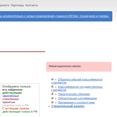
проекте
Партнеры
Контакты
 исключительно с целью ознакомления учащихся ВУЗов, техникумов и училищ.
Навигационное меню:
Общероссийский классификатор
стандартов
Отобразить только:
Классификатор государственных
все найденные
стандартов
действующие
Тематические сборники
заменённые
Обязательная сертификация
отменённые
принятые
Декларация о соответствии
утратили силу в РФ
Строительный каталог
С истекшим сроком
действующие только в РФ