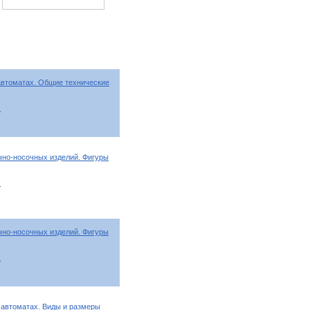
автоматах. Общие технические
т
чно-носочных изделий. Фигуры
т
чно-носочных изделий. Фигуры
т
автоматах. Виды и размеры