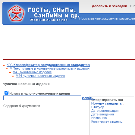
Добавить в закладки
О 
Нормативные документы размещены
КГС
Классификатор государственных стандартов
М Текстильные и кожевенные материалы и изделия
М4 Трикотажные изделия
М44 чулочно-носочные изделия
чулочно-носочные изделия
Искать в
чулочно-носочные изделия
Искать!
Отсортировать по:
Номеру стандарта
↓
Содержит
6
документов
Статусу
Дате регистрации
Дате введения
Названию
Количеству страниц