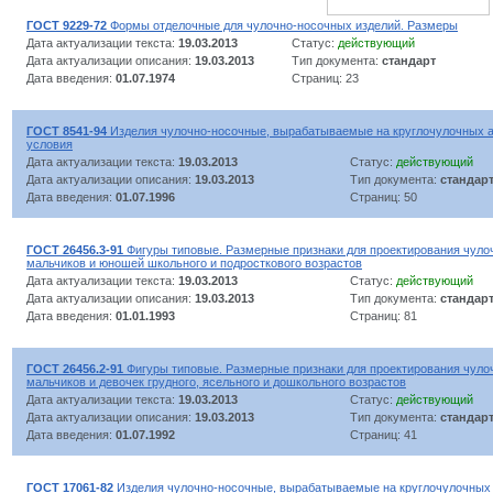
ГОСТ 9229-72
Формы отделочные для чулочно-носочных изделий. Размеры
Дата актуализации текста:
19.03.2013
Статус:
действующий
Дата актуализации описания:
19.03.2013
Тип документа:
стандарт
Дата введения:
01.07.1974
Страниц: 23
ГОСТ 8541-94
Изделия чулочно-носочные, вырабатываемые на круглочулочных 
условия
Дата актуализации текста:
19.03.2013
Статус:
действующий
Дата актуализации описания:
19.03.2013
Тип документа:
стандар
Дата введения:
01.07.1996
Страниц: 50
ГОСТ 26456.3-91
Фигуры типовые. Размерные признаки для проектирования чуло
мальчиков и юношей школьного и подросткового возрастов
Дата актуализации текста:
19.03.2013
Статус:
действующий
Дата актуализации описания:
19.03.2013
Тип документа:
стандар
Дата введения:
01.01.1993
Страниц: 81
ГОСТ 26456.2-91
Фигуры типовые. Размерные признаки для проектирования чуло
мальчиков и девочек грудного, ясельного и дошкольного возрастов
Дата актуализации текста:
19.03.2013
Статус:
действующий
Дата актуализации описания:
19.03.2013
Тип документа:
стандар
Дата введения:
01.07.1992
Страниц: 41
ГОСТ 17061-82
Изделия чулочно-носочные, вырабатываемые на круглочулочных 