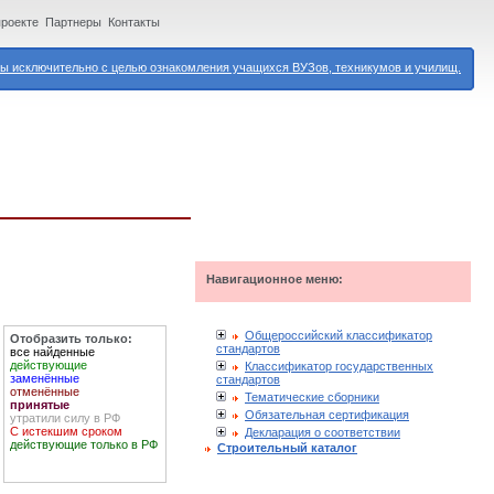
проекте
Партнеры
Контакты
 исключительно с целью ознакомления учащихся ВУЗов, техникумов и училищ.
Навигационное меню:
Общероссийский классификатор
Отобразить только:
стандартов
все найденные
действующие
Классификатор государственных
заменённые
стандартов
отменённые
Тематические сборники
принятые
Обязательная сертификация
утратили силу в РФ
С истекшим сроком
Декларация о соответствии
действующие только в РФ
Строительный каталог