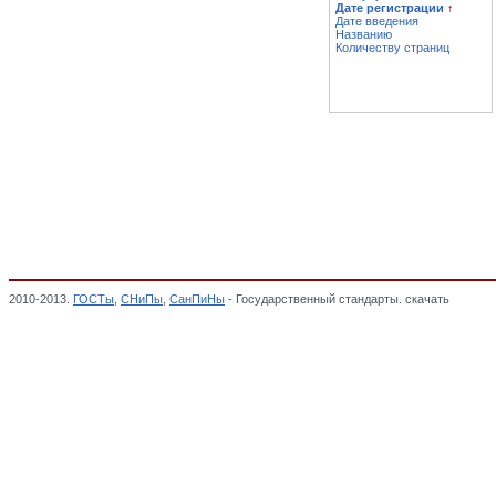
Дате регистрации
↑
Дате введения
Названию
Количеству страниц
2010-2013.
ГОСТы
,
СНиПы
,
СанПиНы
- Государственный стандарты. скачать
Заготов
чехлы, наволочки для мебели, Составные части мебели (кроме гнуто-клееных), МЕБ