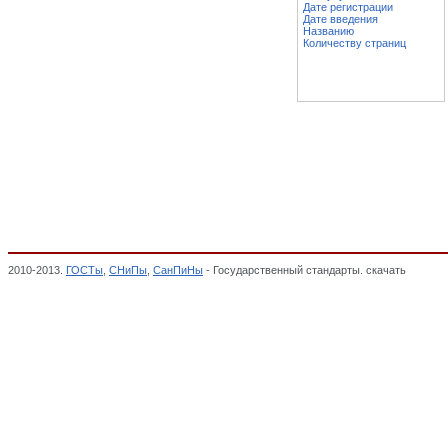
Дате регистрации
Дате введения
Названию
Количеству страниц
2010-2013.
ГОСТы
,
СНиПы
,
СанПиНы
- Государственный стандарты. скачать
Заготов
чехлы, наволочки для мебели, Составные части мебели (кроме гнуто-клееных), МЕБ