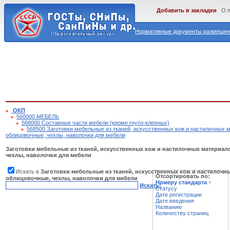
Добавить в закладки
О 
Нормативные документы размещены
ОКП
560000 МЕБЕЛЬ
568000 Составные части мебели (кроме гнуто-клееных)
568500 Заготовки мебельные из тканей, искусственных кож и настилочных 
облицовочные, чехлы, наволочки для мебели
Заготовки мебельные из тканей, искусственных кож и настилочных материа
чехлы, наволочки для мебели
Искать в
Заготовки мебельные из тканей, искусственных кож и настилочн
Отсортировать по:
облицовочные, чехлы, наволочки для мебели
Номеру стандарта
↑
Искать!
Статусу
Дате регистрации
Дате введения
Названию
Количеству страниц