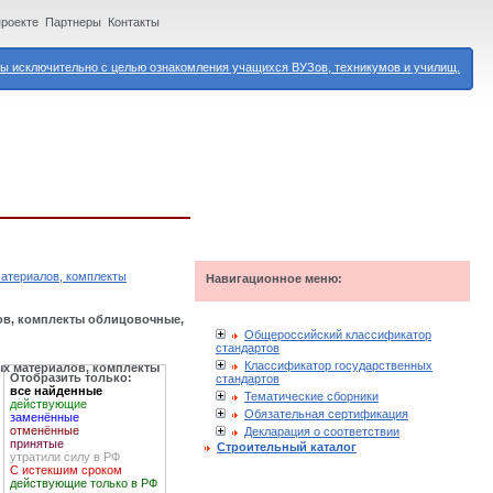
проекте
Партнеры
Контакты
 исключительно с целью ознакомления учащихся ВУЗов, техникумов и училищ.
материалов, комплекты
Навигационное меню:
лов, комплекты облицовочные,
Общероссийский классификатор
стандартов
Классификатор государственных
ых материалов, комплекты
Отобразить только:
стандартов
все найденные
Тематические сборники
действующие
Обязательная сертификация
заменённые
отменённые
Декларация о соответствии
принятые
Строительный каталог
утратили силу в РФ
С истекшим сроком
действующие только в РФ