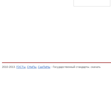
2010-2013.
ГОСТы
,
СНиПы
,
СанПиНы
- Государственный стандарты. скачать
Заготов
клееных), МЕБЕЛЬ, ОКП,