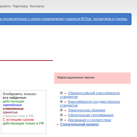
проекте
Партнеры
Контакты
 исключительно с целью ознакомления учащихся ВУЗов, техникумов и училищ.
Навигационное меню:
Общероссийский классификатор
Отобразить только:
стандартов
все найденные
действующие
Классификатор государственных
заменённые
стандартов
отменённые
Тематические сборники
принятые
Обязательная сертификация
утратили силу в РФ
С истекшим сроком
Декларация о соответствии
действующие только в РФ
Строительный каталог