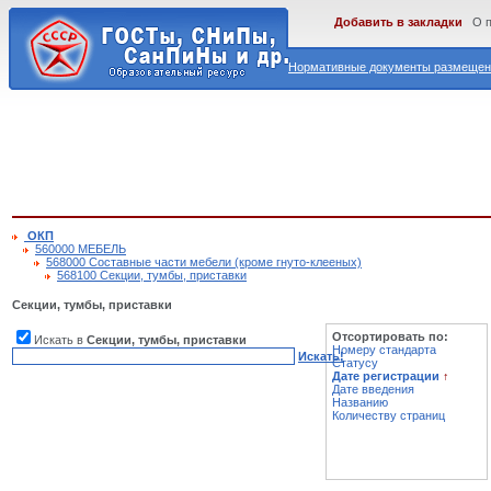
Добавить в закладки
О 
Нормативные документы размещены
ОКП
560000 МЕБЕЛЬ
568000 Составные части мебели (кроме гнуто-клееных)
568100 Секции, тумбы, приставки
Секции, тумбы, приставки
Отсортировать по:
Искать в
Секции, тумбы, приставки
Номеру стандарта
Искать!
Статусу
Дате регистрации
↑
Дате введения
Названию
Количеству страниц