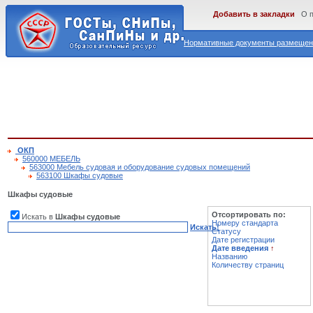
Добавить в закладки
О 
Нормативные документы размещены
ОКП
560000 МЕБЕЛЬ
563000 Мебель судовая и оборудование судовых помещений
563100 Шкафы судовые
Шкафы судовые
Отсортировать по:
Искать в
Шкафы судовые
Номеру стандарта
Искать!
Статусу
Дате регистрации
Дате введения
↑
Названию
Количеству страниц