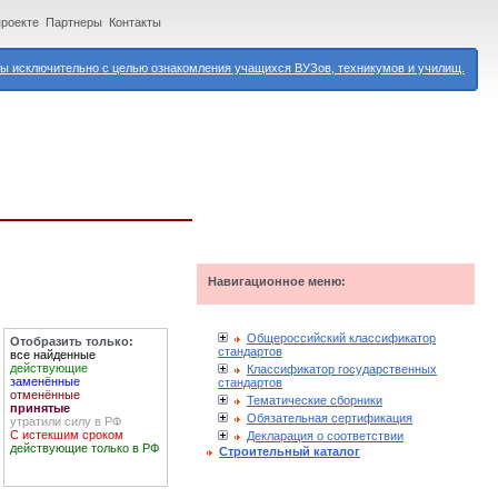
проекте
Партнеры
Контакты
 исключительно с целью ознакомления учащихся ВУЗов, техникумов и училищ.
Навигационное меню:
Общероссийский классификатор
Отобразить только:
стандартов
все найденные
действующие
Классификатор государственных
заменённые
стандартов
отменённые
Тематические сборники
принятые
Обязательная сертификация
утратили силу в РФ
С истекшим сроком
Декларация о соответствии
действующие только в РФ
Строительный каталог