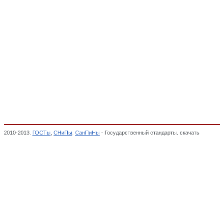
2010-2013.
ГОСТы
,
СНиПы
,
СанПиНы
- Государственный стандарты. скачать
Шкафы с