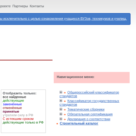
проекте
Партнеры
Контакты
 исключительно с целью ознакомления учащихся ВУЗов, техникумов и училищ.
Навигационное меню:
Общероссийский классификатор
Отобразить только:
стандартов
все найденные
действующие
Классификатор государственных
заменённые
стандартов
отменённые
Тематические сборники
принятые
Обязательная сертификация
утратили силу в РФ
С истекшим сроком
Декларация о соответствии
действующие только в РФ
Строительный каталог