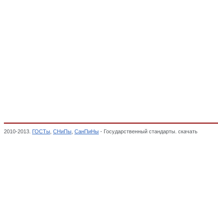
2010-2013.
ГОСТы
,
СНиПы
,
СанПиНы
- Государственный стандарты. скачать
Шкафы с