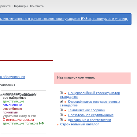
проекте
Партнеры
Контакты
 исключительно с целью ознакомления учащихся ВУЗов, техникумов и училищ.
го обслуживания
Навигационное меню:
луживания
Общероссийский классификатор
Отобразить только:
тового обслуживания
стандартов
все найденные
действующие
Классификатор государственных
заменённые
стандартов
отменённые
Тематические сборники
принятые
Обязательная сертификация
утратили силу в РФ
С истекшим сроком
Декларация о соответствии
действующие только в РФ
Строительный каталог