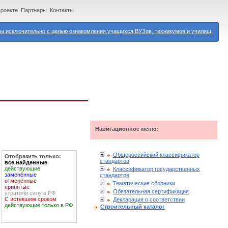
проекте
Партнеры
Контакты
 исключительно с целью ознакомления учащихся ВУЗов, техникумов и училищ.
Навигационное меню:
Общероссийский классификатор
Отобразить только:
стандартов
все найденные
действующие
Классификатор государственных
заменённые
стандартов
отменённые
Тематические сборники
принятые
Обязательная сертификация
утратили силу в РФ
С истекшим сроком
Декларация о соответствии
действующие только в РФ
Строительный каталог