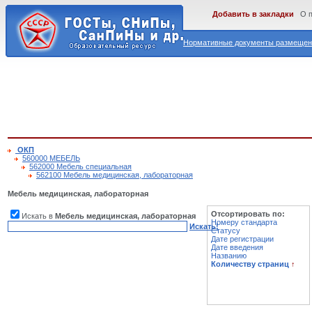
Добавить в закладки
О 
Нормативные документы размещены
ОКП
560000 МЕБЕЛЬ
562000 Мебель специальная
562100 Мебель медицинская, лабораторная
Мебель медицинская, лабораторная
Отсортировать по:
Искать в
Мебель медицинская, лабораторная
Номеру стандарта
Искать!
Статусу
Дате регистрации
Дате введения
Названию
Количеству страниц
↑