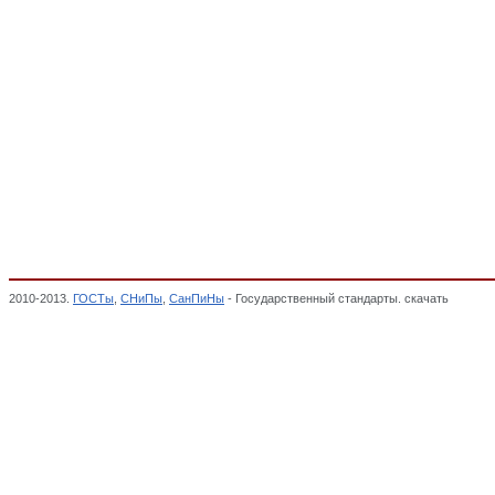
2010-2013.
ГОСТы
,
СНиПы
,
СанПиНы
- Государственный стандарты. скачать
Мебель 