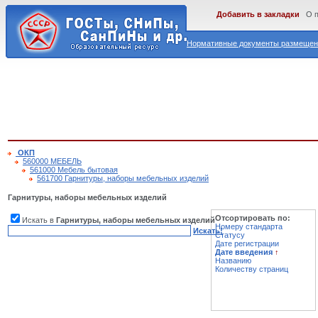
Добавить в закладки
О 
Нормативные документы размещены
ОКП
560000 МЕБЕЛЬ
561000 Мебель бытовая
561700 Гарнитуры, наборы мебельных изделий
Гарнитуры, наборы мебельных изделий
Отсортировать по:
Искать в
Гарнитуры, наборы мебельных изделий
Номеру стандарта
Искать!
Статусу
Дате регистрации
Дате введения
↑
Названию
Количеству страниц