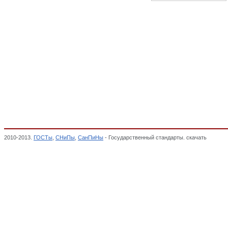
2010-2013.
ГОСТы
,
СНиПы
,
СанПиНы
- Государственный стандарты. скачать
Машины 
гидрогенераторы, электропреобразователи крупные, МАШИНЫ ЭЛЕКТРИЧЕСКИЕ, О