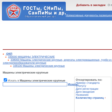
Добавить в закладки
О 
Нормативные документы размещены
ОКП
330000 МАШИНЫ ЭЛЕКТРИЧЕСКИЕ
338000 Машины электрические крупные, агрегаты электромашинные, турбо-и 
электропреобразователи крупные
338100 Машины электрические крупные
Машины электрические крупные
Отсортировать по:
Искать в
Машины электрические крупные
Номеру стандарта
Искать!
Статусу
Дате регистрации
Дате введения
Названию
Количеству страниц
↑