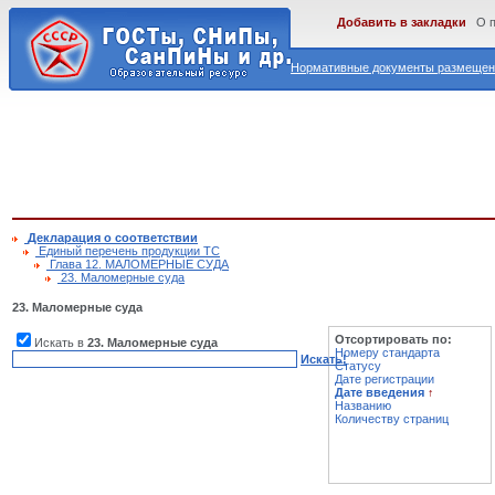
Добавить в закладки
О 
Нормативные документы размещены
Декларация о соответствии
Единый перечень продукции ТС
Глава 12. МАЛОМЕРНЫЕ СУДА
23. Маломерные суда
23. Маломерные суда
Отсортировать по:
Искать в
23. Маломерные суда
Номеру стандарта
Искать!
Статусу
Дате регистрации
Дате введения
↑
Названию
Количеству страниц