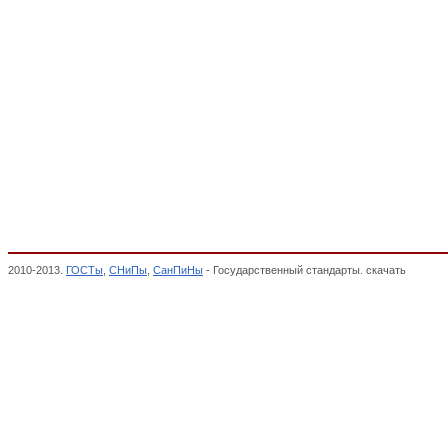
2010-2013.
ГОСТы
,
СНиПы
,
СанПиНы
- Государственный стандарты. скачать
23. Мал
соответствии,