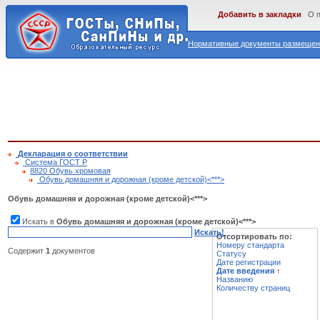
Добавить в закладки
О 
Нормативные документы размещены
Декларация о соответствии
Cистема ГОСТ Р
8820 Обувь хромовая
Обувь домашняя и дорожная (кроме детской)<***>
Обувь домашняя и дорожная (кроме детской)<***>
Искать в
Обувь домашняя и дорожная (кроме детской)<***>
Искать!
Отсортировать по:
Номеру стандарта
Содержит
1
документов
Статусу
Дате регистрации
Дате введения
↑
Названию
Количеству страниц