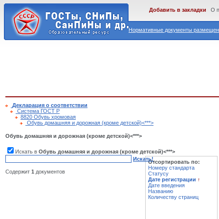
Добавить в закладки
О 
Нормативные документы размещены
Декларация о соответствии
Cистема ГОСТ Р
8820 Обувь хромовая
Обувь домашняя и дорожная (кроме детской)<***>
Обувь домашняя и дорожная (кроме детской)<***>
Искать в
Обувь домашняя и дорожная (кроме детской)<***>
Искать!
Отсортировать по:
Номеру стандарта
Содержит
1
документов
Статусу
Дате регистрации
↑
Дате введения
Названию
Количеству страниц