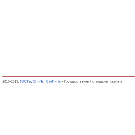
2010-2013.
ГОСТы
,
СНиПы
,
СанПиНы
- Государственный стандарты. скачать
Аппарат
Р, Обязательная сертификация,