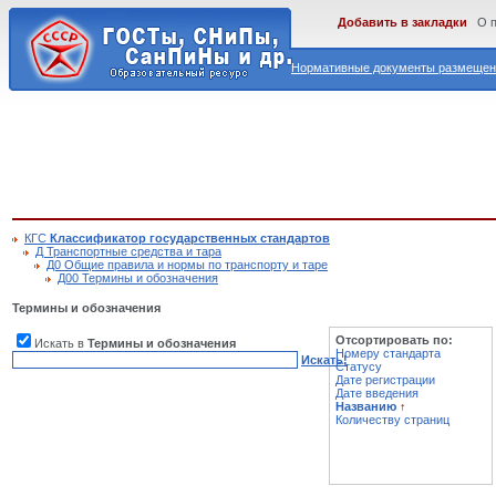
Добавить в закладки
О 
Нормативные документы размещены
КГС
Классификатор государственных стандартов
Д Транспортные средства и тара
Д0 Общие правила и нормы по транспорту и таре
Д00 Термины и обозначения
Термины и обозначения
Отсортировать по:
Искать в
Термины и обозначения
Номеру стандарта
Искать!
Статусу
Дате регистрации
Дате введения
Названию
↑
Количеству страниц