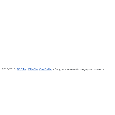
2010-2013.
ГОСТы
,
СНиПы
,
СанПиНы
- Государственный стандарты. скачать
Термины
Классификатор государственных стандартов,