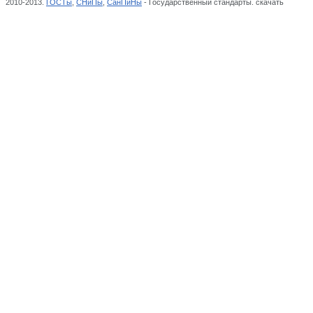
2010-2013.
ГОСТы
,
СНиПы
,
СанПиНы
- Государственный стандарты. скачать
Машины
классификатор стандартов,