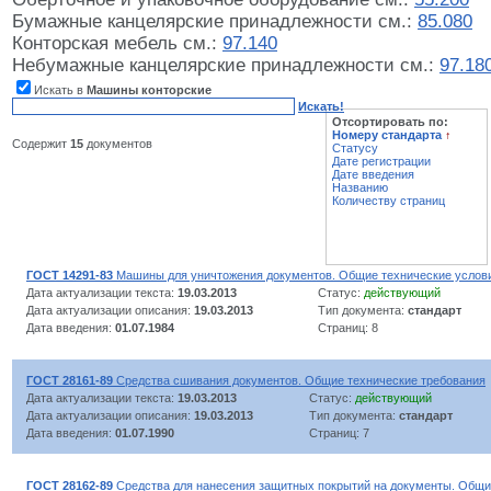
Бумажные канцелярские принадлежности см.:
85.080
Конторская мебель см.:
97.140
Небумажные канцелярские принадлежности см.:
97.18
Искать в
Машины конторские
Искать!
Отсортировать по:
Номеру стандарта
↑
Содержит
15
документов
Статусу
Дате регистрации
Дате введения
Названию
Количеству страниц
ГОСТ 14291-83
Машины для уничтожения документов. Общие технические услов
Дата актуализации текста:
19.03.2013
Статус:
действующий
Дата актуализации описания:
19.03.2013
Тип документа:
стандарт
Дата введения:
01.07.1984
Страниц: 8
ГОСТ 28161-89
Средства сшивания документов. Общие технические требования
Дата актуализации текста:
19.03.2013
Статус:
действующий
Дата актуализации описания:
19.03.2013
Тип документа:
стандарт
Дата введения:
01.07.1990
Страниц: 7
ГОСТ 28162-89
Средства для нанесения защитных покрытий на документы. Общи