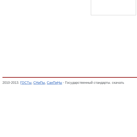
2010-2013.
ГОСТы
,
СНиПы
,
СанПиНы
- Государственный стандарты. скачать
Качест
ОТ ВОЗДЕЙСТВИЯ ОКРУЖАЮЩЕЙ СРЕДЫ. БЕЗОПАСНОСТЬ, Общероссийский класс