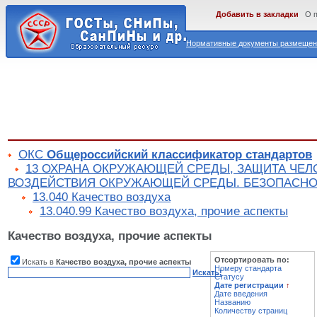
Добавить в закладки
О 
Нормативные документы размещены
ОКС
Общероссийский классификатор стандартов
13 ОХРАНА ОКРУЖАЮЩЕЙ СРЕДЫ, ЗАЩИТА ЧЕЛ
ВОЗДЕЙСТВИЯ ОКРУЖАЮЩЕЙ СРЕДЫ. БЕЗОПАСНО
13.040 Качество воздуха
13.040.99 Качество воздуха, прочие аспекты
Качество воздуха, прочие аспекты
Отсортировать по:
Искать в
Качество воздуха, прочие аспекты
Номеру стандарта
Искать!
Статусу
Дате регистрации
↑
Дате введения
Названию
Количеству страниц