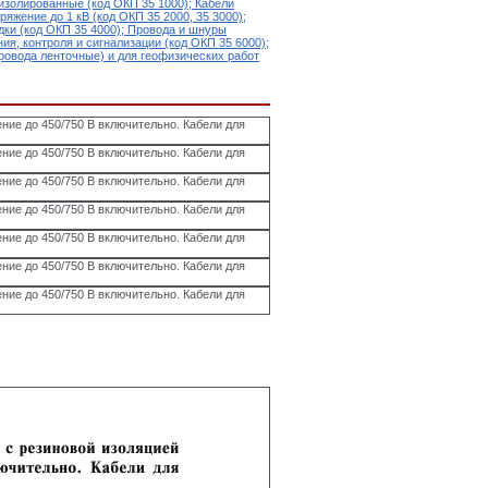
изолированные (код ОКП 35 1000); Кабели
яжение до 1 кВ (код ОКП 35 2000, 35 3000);
дки (код ОКП 35 4000); Провода и шнуры
ия, контроля и сигнализации (код ОКП 35 6000);
ровода ленточные) и для геофизических работ