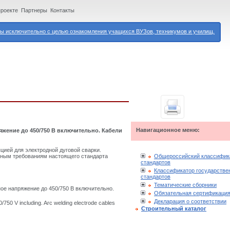
проекте
Партнеры
Контакты
 исключительно с целью ознакомления учащихся ВУЗов, техникумов и училищ.
Навигационное меню:
яжение до 450/750 В включительно. Кабели
цией для электродной дуговой сварки.
Общероссийский классифик
тным требованиям настоящего стандарта
стандартов
Классификатор государстве
стандартов
Тематические сборники
ое напряжение до 450/750 В включительно.
Обязательная сертификаци
Декларация о соответствии
0/750 V including. Arc welding electrode cables
Строительный каталог