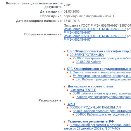
Кол-во страниц в основном тексте
7 шт.
документа:
Дата издания:
01.03.2003
Переиздание:
переиздание с поправкой и изм. 1
Дата последнего изменения:
17.01.2013
Поправка к ГОСТ Р МЭК 60245-6-97 (1997-07
Изменение №1 к ГОСТ Р МЭК 60245-6-97
(20
Р МЭК 60245-6-97
Поправки и изменения:
Изменение №2 к ГОСТ Р МЭК 60245-6-97
(20
Р МЭК 60245-6-97
ОКС
Общероссийский классификатор 
29 ЭЛЕКТРОТЕХНИКА
29.060 Электрические провода и кабе
29.060.20 Кабели
КГС
Классификатор государственных 
Е Энергетическое и электротехническо
Е4 Электрические кабели, провода и 
Е46 Кабели, провода и шнуры разли
Декларация о соответствии
Cистема ГОСТ Р
3540 Кабели силовые для нестационар
Кабели для электродуговой сварки<
Расположен в:
ОКП
350000 ПРОДУКЦИЯ КАБЕЛЬНАЯ
354000 Кабели силовые для нестацион
354600 Кабели для электродуговой с
Технические регламенты РФ
Технический регламент о безопасности
закон от 27 декабря 2009 г. N 347-ФЗ)