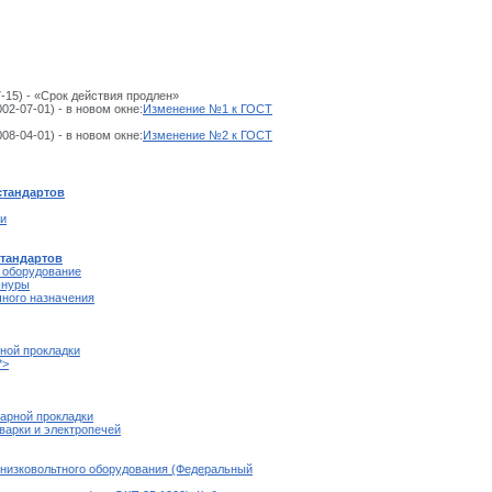
-15) - «Срок действия продлен»
02-07-01) - в новом окне:
Изменение №1 к ГОСТ
08-04-01) - в новом окне:
Изменение №2 к ГОСТ
стандартов
ли
стандартов
е оборудование
шнуры
чного назначения
ной прокладки
*>
арной прокладки
варки и электропечей
 низковольтного оборудования (Федеральный