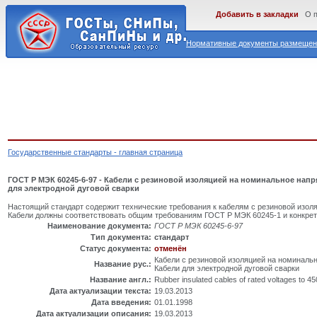
Добавить в закладки
О 
Нормативные документы размещены
Государственные стандарты - главная страница
ГОСТ Р МЭК 60245-6-97 - Кабели с резиновой изоляцией на номинальное напр
для электродной дуговой сварки
Настоящий стандарт содержит технические требования к кабелям с резиновой изоля
Кабели должны соответствовать общим требованиям ГОСТ Р МЭК 60245-1 и конкре
Наименование документа:
ГОСТ Р МЭК 60245-6-97
Тип документа:
стандарт
Статус документа:
отменён
Кабели с резиновой изоляцией на номинальн
Название рус.:
Кабели для электродной дуговой сварки
Название англ.:
Rubber insulated cables of rated voltages to 45
Дата актуализации текста:
19.03.2013
Дата введения:
01.01.1998
Дата актуализации описания:
19.03.2013