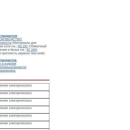
стандартов
РОИЗВОДСТВО
енности
(Материалы для
е сети см.:
65.150
;Обивочный
лия и белье см.:
97.160
)
 прочность окраски текстиля)
стандартов
 и изделия
й промышленности
Маркировка