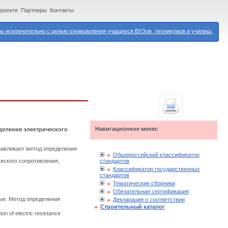
проекте
Партнеры
Контакты
 исключительно с целью ознакомления учащихся ВУЗов, техникумов и училищ.
Навигационное меню:
деления электрического
навливает метод определения
Общероссийский классификатор
стандартов
еского сопротивления,
Классификатор государственных
стандартов
Тематические сборники
Обязательная сертификация
ые. Метод определения
Декларация о соответствии
Строительный каталог
ion of electric resistance