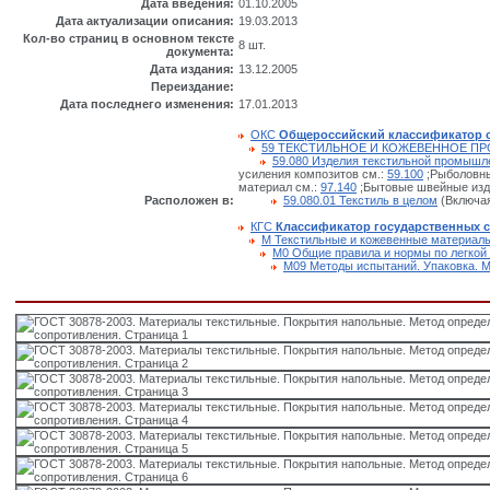
Дата введения:
01.10.2005
Дата актуализации описания:
19.03.2013
Кол-во страниц в основном тексте
8 шт.
документа:
Дата издания:
13.12.2005
Переиздание:
Дата последнего изменения:
17.01.2013
ОКС
Общероссийский классификатор 
59 ТЕКСТИЛЬНОЕ И КОЖЕВЕННОЕ П
59.080 Изделия текстильной промышл
усиления композитов см.:
59.100
;Рыболовны
материал см.:
97.140
;Бытовые швейные изде
Расположен в:
59.080.01 Текстиль в целом
(Включая
КГС
Классификатор государственных 
М Текстильные и кожевенные материалы
М0 Общие правила и нормы по легко
М09 Методы испытаний. Упаковка. 