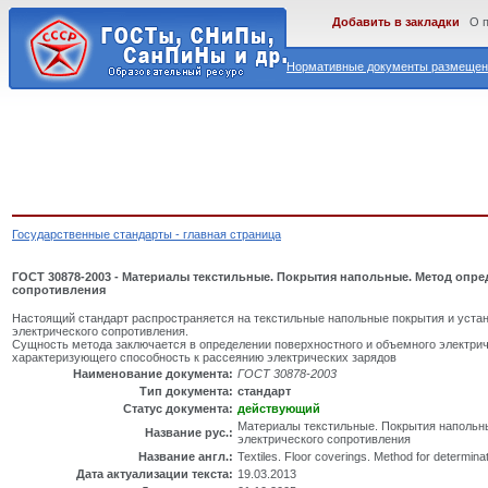
Добавить в закладки
О 
Нормативные документы размещены
Государственные стандарты - главная страница
ГОСТ 30878-2003 - Материалы текстильные. Покрытия напольные. Метод опре
сопротивления
Настоящий стандарт распространяется на текстильные напольные покрытия и уста
электрического сопротивления.
Сущность метода заключается в определении поверхностного и объемного электрич
характеризующего способность к рассеянию электрических зарядов
Наименование документа:
ГОСТ 30878-2003
Тип документа:
стандарт
Статус документа:
действующий
Материалы текстильные. Покрытия напольн
Название рус.:
электрического сопротивления
Название англ.:
Textiles. Floor coverings. Method for determinat
Дата актуализации текста:
19.03.2013