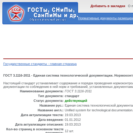
Добавить в закладки
О 
Нормативные документы размещены
Государственные стандарты - главная страница
ГОСТ 3.1116-2011 - Единая система технологической документации. Нормокон
Настоящий стандарт устанавливает содержание и порядок проведения нормоконтро
документации по соблюдению в ней норм и требований, установленных документами
Наименование документа:
ГОСТ 3.1116-2011
Тип документа:
стандарт
Статус документа:
действующий
Название рус.:
Единая система технологической документа
Название англ.:
Unified system for technological documentation
Дата актуализации текста:
19.03.2013
Дата введения:
01.01.2012
Дата актуализации описания:
19.03.2013
Кол-во страниц в основном тексте
12 шт.
документа: