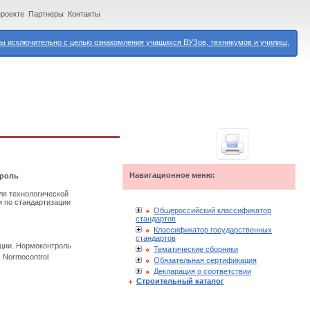
проекте
Партнеры
Контакты
 исключительно с целью ознакомления учащихся ВУЗов, техникумов и училищ.
Навигационное меню:
троль
ля технологической
 по стандартизации
Общероссийский классификатор
стандартов
Классификатор государственных
стандартов
ции. Нормоконтроль
Тематические сборники
. Normocontrol
Обязательная сертификация
Декларация о соответствии
Строительный каталог