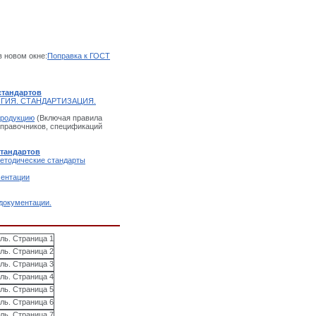
в новом окне:
Поправка к ГОСТ
стандартов
ГИЯ. СТАНДАРТИЗАЦИЯ.
продукцию
(Включая правила
справочников, спецификаций
стандартов
етодические стандарты
ментации
документации.