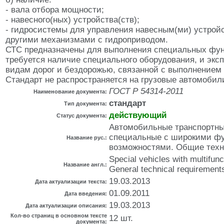
- вала отбора мощности;
- навесного(ных) устройства(ств);
- гидросистемы для управления навесным(ми) устрой
другими механизмами с гидроприводом.
СТС предназначены для выполнения специальных фун
требуется наличие специального оборудования, и экс
видам дорог и бездорожью, связанной с выполнением
Стандарт не распространяется на грузовые автомобил
ГОСТ Р 54314-2011
Наименование документа:
стандарт
Тип документа:
действующий
Статус документа:
Автомобильные транспортны
специальные с широкими ф
Название рус.:
возможностями. Общие техн
Special vehicles with multifunct
Название англ.:
General technical requirement
19.03.2013
Дата актуализации текста:
01.09.2011
Дата введения:
19.03.2013
Дата актуализации описания:
Кол-во страниц в основном тексте
12 шт.
документа: