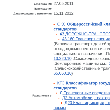
27.05.2011
Дата издания:
Переиздание:
15.11.2012
Дата последнего изменения:
ОКС
Общероссийский кл
стандартов
43 ДОРОЖНО-ТРАНСПО
43.160 Транспорт специ
(Включая транспорт для сбо
отходов,компоненты и систе
специального назначения ;
13.220.10
;Самоходные краны
;Землеройные машины см.:
;Сельскохозяйственные трак
65.060.10
)
КГС
Классификатор госу
стандартов
Д Транспортные средства
Расположен в:
Д2 Автомобили, трактор
Д20 Классификация, н
нормы