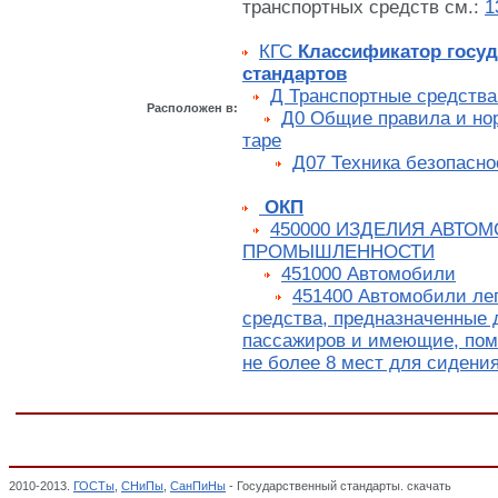
транспортных средств см.:
1
КГС
Классификатор госу
стандартов
Д Транспортные средства
Расположен в:
Д0 Общие правила и нор
таре
Д07 Техника безопасно
ОКП
450000 ИЗДЕЛИЯ АВТО
ПРОМЫШЛЕННОСТИ
451000 Автомобили
451400 Автомобили ле
средства, предназначенные 
пассажиров и имеющие, пом
не более 8 мест для сидения
2010-2013.
ГОСТы
,
СНиПы
,
СанПиНы
- Государственный стандарты. скачать
ГОСТ Р 