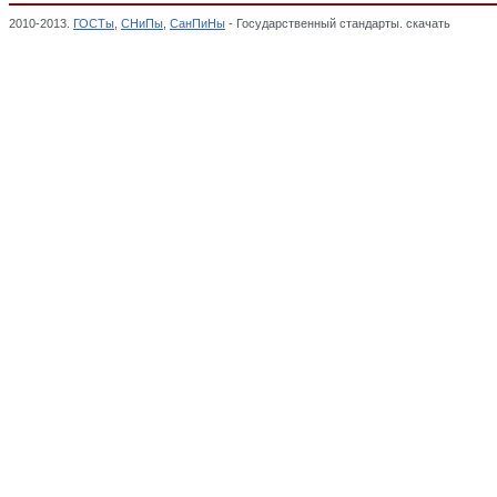
2010-2013.
ГОСТы
,
СНиПы
,
СанПиНы
- Государственный стандарты. скачать
ГОСТ 16
Методы контроля качества. Общие требования,