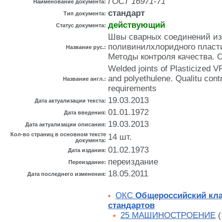
ГОСТ 16971-71
Наименование документа:
стандарт
Тип документа:
действующий
Статус документа:
Швы сварных соединений из
поливинилхлоридного пласти
Название рус.:
Методы контроля качества.
Welded joints of Plasticized 
and polyethulene. Qualitu cont
Название англ.:
requirements
19.03.2013
Дата актуализации текста:
01.01.1972
Дата введения:
19.03.2013
Дата актуализации описания:
Кол-во страниц в основном тексте
14 шт.
документа:
01.02.1973
Дата издания:
переиздание
Переиздание:
18.05.2011
Дата последнего изменения:
ОКС
Общероссийский кл
стандартов
25 МАШИНОСТРОЕНИЕ
(