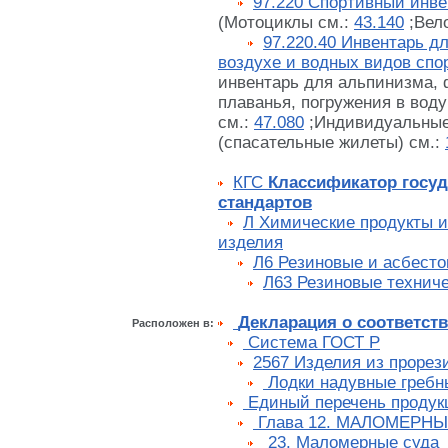
97.220 Спортивный инве
(Мотоциклы см.:
43.140
;Вел
97.220.40 Инвентарь д
воздухе и водных видов спо
инвентарь для альпинизма, 
плаванья, погружения в воду
см.:
47.080
;Индивидуальные
(спасательные жилеты) см.:
КГС
Классификатор госу
стандартов
Л Химические продукты 
изделия
Л6 Резиновые и асбест
Л63 Резиновые технич
Декларация о соответст
Расположен в:
Cистема ГОСТ Р
2567 Изделия из прорез
Лодки надувные гребн
Единый перечень продук
Глава 12. МАЛОМЕРНЫ
23. Маломерные суда