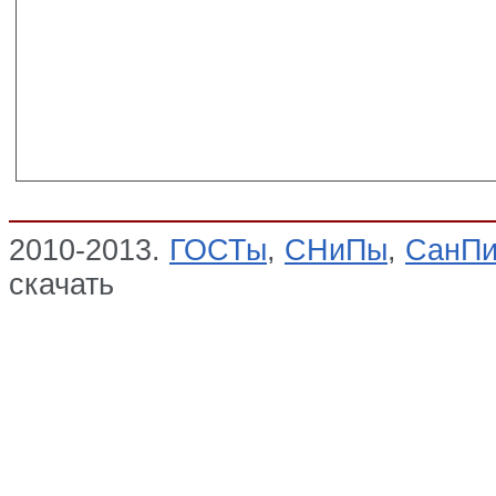
2010-2013.
ГОСТы
,
СНиПы
,
СанП
скачать
ГОСТ Р ИСО 16000-6-2007,
Определение летучих органически
помещений и испытательной камер
сорбент Tenax ТА с последующей 
газохроматографическим анализо