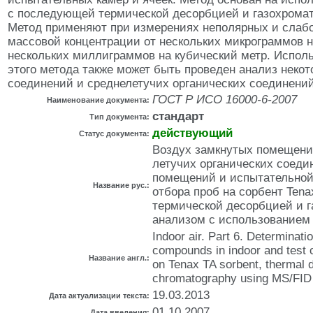
с последующей термической десорбцией и газохрома
Метод применяют при измерениях неполярных и слаб
массовой концентрации от нескольких микрограммов н
нескольких миллиграммов на кубический метр. Испол
этого метода также может быть проведен анализ неко
соединений и среднелетучих органических соединени
ГОСТ Р ИСО 16000-6-2007
Наименование документа:
стандарт
Тип документа:
действующий
Статус документа:
Воздух замкнутых помещени
летучих органических соеди
помещений и испытательной
Название рус.:
отбора проб на сорбент Ten
термической десорбцией и 
анализом с использование
Indoor air. Part 6. Determinatio
compounds in indoor and test 
Название англ.:
on Tenax TA sorbent, thermal 
chromatography using MS/FID
19.03.2013
Дата актуализации текста:
01.10.2007
Дата введения: