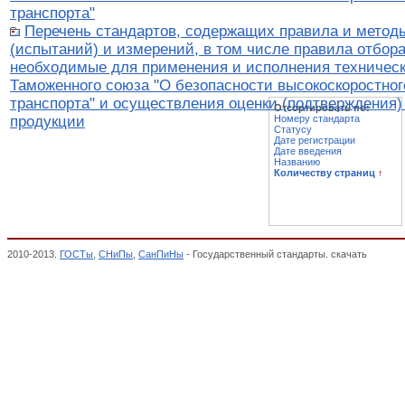
транспорта"
Перечень стандартов, содержащих правила и метод
(испытаний) и измерений, в том числе правила отбора
необходимые для применения и исполнения техническ
Таможенного союза "О безопасности высокоскоростног
транспорта" и осуществления оценки (подтверждения)
Отсортировать по:
продукции
Номеру стандарта
Статусу
Дате регистрации
Дате введения
Названию
Количеству страниц
↑
2010-2013.
ГОСТы
,
СНиПы
,
СанПиНы
- Государственный стандарты. скачать
Перечен
железнодорожного транспорта, Технические регламенты Таможенного союза,