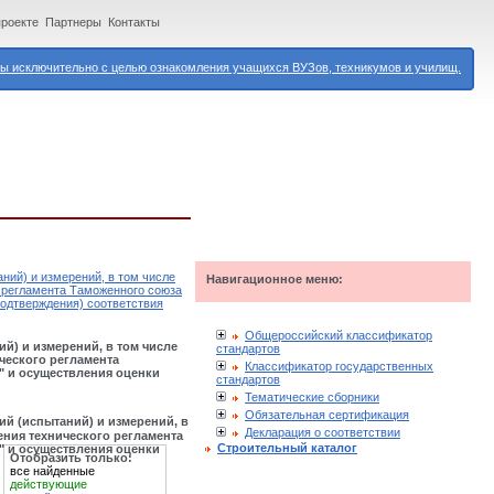
проекте
Партнеры
Контакты
 исключительно с целью ознакомления учащихся ВУЗов, техникумов и училищ.
ний) и измерений, в том числе
Навигационное меню:
о регламента Таможенного союза
подтверждения) соответствия
Общероссийский классификатор
й) и измерений, в том числе
стандартов
ческого регламента
Классификатор государственных
" и осуществления оценки
стандартов
Тематические сборники
Обязательная сертификация
й (испытаний) и измерений, в
Декларация о соответствии
ния технического регламента
Строительный каталог
" и осуществления оценки
Отобразить только:
все найденные
действующие