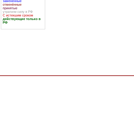
заменённые
отменённые
принятые
утратили силу в РФ
С истекшим сроком
действующие только в
РФ
ь стандартов, содержащих правила и методы исследований (испытаний) и измерений,
вижного состава" и осуществления оценки (подтверждения) соответствия продукции,
женного союза,