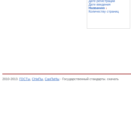
Дате регистрации
Дате введения
Названию
↓
Количеству страниц
2010-2013.
ГОСТы
,
СНиПы
,
СанПиНы
- Государственный стандарты. скачать
Перечен
технического регламента Таможенного союза "О безопасности железнодорожного под
безопасности железнодорожного подвижного состава, Технические регламенты Тамо