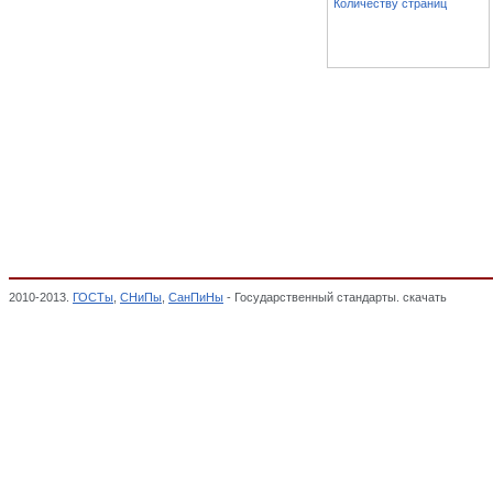
Количеству страниц
2010-2013.
ГОСТы
,
СНиПы
,
СанПиНы
- Государственный стандарты. скачать
Перечен
безопасности железнодорожного подвижного состава", Перечень стандартов к техн