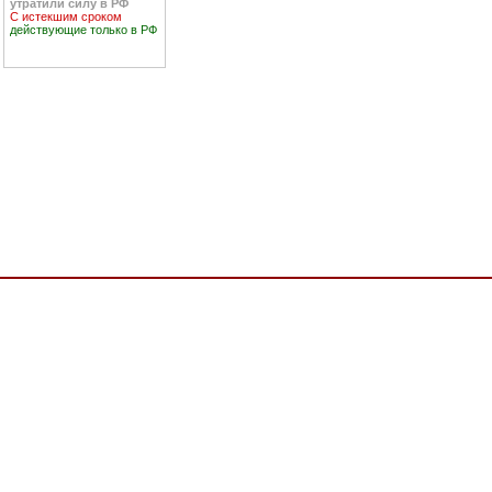
утратили силу в РФ
С истекшим сроком
действующие только в РФ
ь стандартов, в результате применения которых на добровольной основе обеспечива
ическому регламенту Таможенного союза, О безопасности железнодорожного подвижног