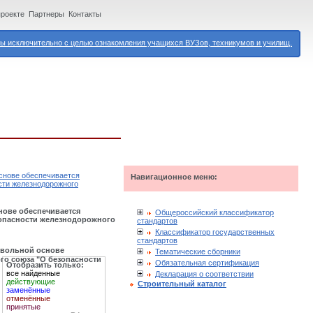
проекте
Партнеры
Контакты
 исключительно с целью ознакомления учащихся ВУЗов, техникумов и училищ.
основе обеспечивается
Навигационное меню:
сти железнодорожного
нове обеспечивается
Общероссийский классификатор
зопасности железнодорожного
стандартов
Классификатор государственных
стандартов
овольной основе
Тематические сборники
го союза "О безопасности
Обязательная сертификация
Отобразить только:
все найденные
Декларация о соответствии
действующие
Строительный каталог
заменённые
отменённые
принятые