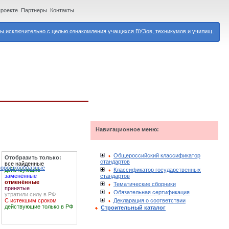
проекте
Партнеры
Контакты
 исключительно с целью ознакомления учащихся ВУЗов, техникумов и училищ.
Навигационное меню:
Общероссийский классификатор
Отобразить только:
стандартов
все найденные
 порошкообразные
Классификатор государственных
действующие
стандартов
заменённые
отменённые
Тематические сборники
принятые
Обязательная сертификация
утратили силу в РФ
Декларация о соответствии
С истекшим сроком
действующие только в РФ
Строительный каталог