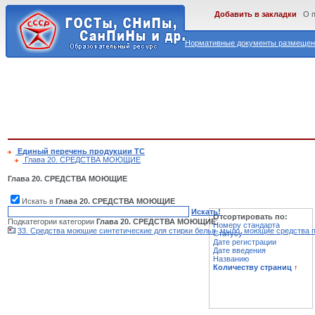
Добавить в закладки
О 
Нормативные документы размещены
Единый перечень продукции ТС
Глава 20. СРЕДСТВА МОЮЩИЕ
Глава 20. СРЕДСТВА МОЮЩИЕ
Искать в
Глава 20. СРЕДСТВА МОЮЩИЕ
Искать!
Отсортировать по:
Подкатегории категории
Глава 20. СРЕДСТВА МОЮЩИЕ
:
Номеру стандарта
33. Средства моющие синтетические для стирки белья, мыло, моющие средства
Статусу
Дате регистрации
Дате введения
Названию
Количеству страниц
↑