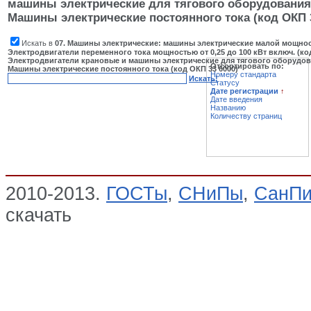
машины электрические для тягового оборудования 
Машины электрические постоянного тока (код ОКП 3
Искать в
07. Машины электрические: машины электрические малой мощност
Электродвигатели переменного тока мощностью от 0,25 до 100 кВт включ. (код
Электродвигатели крановые и машины электрические для тягового оборудова
Отсортировать по:
Машины электрические постоянного тока (код ОКП 33 6000)
Номеру стандарта
Искать!
Статусу
Дате регистрации
↑
Дате введения
Названию
Количеству страниц
2010-2013.
ГОСТы
,
СНиПы
,
СанП
скачать
07. Машины электрические
мощности (код ОКП 33 1000); Эле
мощностью от 0,25 до 100 кВт вкл
крановые и машины электрические
5000); Машины электрические пост