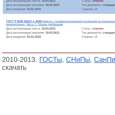
Дата актуализации текста:
19.03.2013
Статус:
отменён
Дата актуализации описания:
19.03.2013
Тип документа:
стандар
Дата введения:
01.01.2010
Страниц: 19
ГОСТ Р МЭК 60227-1-2009
Кабели с поливинилхлоридной изоляцией на номинальн
включительно. Часть 1. Общие требования
Дата актуализации текста:
19.03.2013
Статус:
отменён
Дата актуализации описания:
19.03.2013
Тип документа:
стандар
Дата введения:
01.01.2010
Страниц: 19
2010-2013.
ГОСТы
,
СНиПы
,
СанП
скачать
04. Продукция кабельная:
1000); Кабели силовые для стаци
кВ (код ОКП 35 2000, 35 3000); К
прокладки (код ОКП 35 4000); Пр
5000); Кабели управления, контро
Кабели и провода монтажные (в т