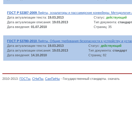
ГОСТ Р 53387-2009
Лифты, эскалаторы и пассажирские конвейеры. Методология 
Дата актуализации текста:
19.03.2013
Статус:
действующий
Дата актуализации описания:
19.03.2013
Тип документа:
стандар
Дата введения:
01.07.2010
Страниц: 35
ГОСТ Р 53780-2010
Лифты. Общие требования безопасности к устройству и уста
Дата актуализации текста:
19.03.2013
Статус:
действующий
Дата актуализации описания:
19.03.2013
Тип документа:
стандарт
Дата введения:
14.10.2010
Страниц: 82
2010-2013.
ГОСТы
,
СНиПы
,
СанПиНы
- Государственный стандарты. скачать
Техниче
2 октября 2009 г. N 782), Технические регламенты РФ,