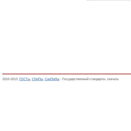
2010-2013.
ГОСТы
,
СНиПы
,
СанПиНы
- Государственный стандарты. скачать
Крупа я
МУКОМОЛЬНО-КРУПЯНОЙ, КОМБИКОРМОВОЙ И МИКРОБИОЛОГИЧЕСКОЙ ПРОМ