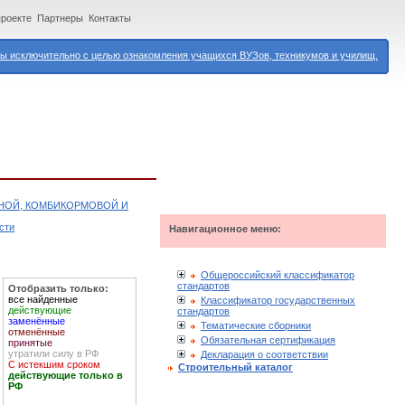
проекте
Партнеры
Контакты
 исключительно с целью ознакомления учащихся ВУЗов, техникумов и училищ.
ЯНОЙ, КОМБИКОРМОВОЙ И
сти
Навигационное меню:
Общероссийский классификатор
стандартов
Отобразить только:
все найденные
Классификатор государственных
действующие
стандартов
заменённые
Тематические сборники
отменённые
Обязательная сертификация
принятые
утратили силу в РФ
Декларация о соответствии
С истекшим сроком
Строительный каталог
действующие только в
РФ