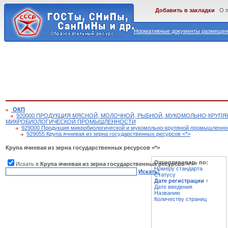
Добавить в закладки
О 
Нормативные документы размещены
ОКП
920000 ПРОДУКЦИЯ МЯСНОЙ, МОЛОЧНОЙ, РЫБНОЙ, МУКОМОЛЬНО-КРУП
МИКРОБИОЛОГИЧЕСКОЙ ПРОМЫШЛЕННОСТИ
929000 Продукция микробиологической и мукомольно-крупяной промышленно
929055 Крупа ячневая из зерна государственных ресурсов <*>
Крупа ячневая из зерна государственных ресурсов <*>
Отсортировать по:
Искать в
Крупа ячневая из зерна государственных ресурсов <*>
Номеру стандарта
Искать!
Статусу
Дате регистрации
↑
Дате введения
Названию
Количеству страниц