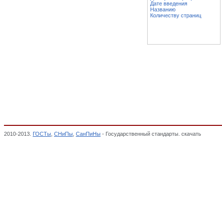
Дате введения
Названию
Количеству страниц
2010-2013.
ГОСТы
,
СНиПы
,
СанПиНы
- Государственный стандарты. скачать
Крупа я
крупяной промышленности, ПРОДУКЦИЯ МЯСНОЙ, МОЛОЧНОЙ, РЫБНОЙ, МУ