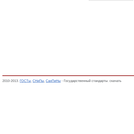
2010-2013.
ГОСТы
,
СНиПы
,
СанПиНы
- Государственный стандарты. скачать
Крупа я
МУКОМОЛЬНО-КРУПЯНОЙ, КОМБИКОРМОВОЙ И МИКРОБИОЛОГИЧЕСКОЙ ПРОМ