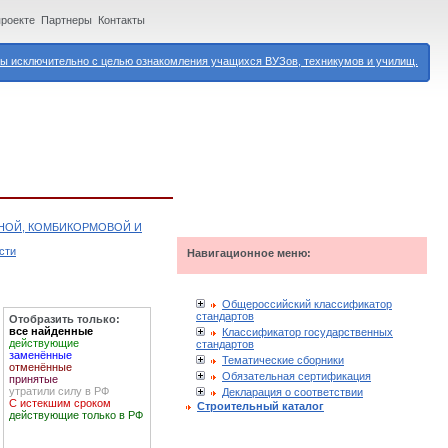
проекте
Партнеры
Контакты
 исключительно с целью ознакомления учащихся ВУЗов, техникумов и училищ.
ЯНОЙ, КОМБИКОРМОВОЙ И
сти
Навигационное меню:
Общероссийский классификатор
стандартов
Отобразить только:
все найденные
Классификатор государственных
действующие
стандартов
заменённые
Тематические сборники
отменённые
Обязательная сертификация
принятые
утратили силу в РФ
Декларация о соответствии
С истекшим сроком
Строительный каталог
действующие только в РФ