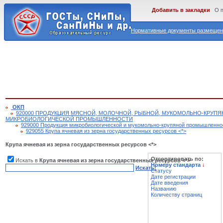
Добавить в закладки
О 
Нормативные документы размещены
ОКП
920000 ПРОДУКЦИЯ МЯСНОЙ, МОЛОЧНОЙ, РЫБНОЙ, МУКОМОЛЬНО-КРУП
МИКРОБИОЛОГИЧЕСКОЙ ПРОМЫШЛЕННОСТИ
929000 Продукция микробиологической и мукомольно-крупяной промышленно
929055 Крупа ячневая из зерна государственных ресурсов <*>
Крупа ячневая из зерна государственных ресурсов <*>
Отсортировать по:
Искать в
Крупа ячневая из зерна государственных ресурсов <*>
Номеру стандарта
↓
Искать!
Статусу
Дате регистрации
Дате введения
Названию
Количеству страниц