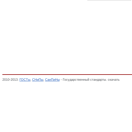
2010-2013.
ГОСТы
,
СНиПы
,
СанПиНы
- Государственный стандарты. скачать
Кормоба
РЫБНОЙ, МУКОМОЛЬНО-КРУПЯНОЙ, КОМБИКОРМОВОЙ И МИКРОБИОЛОГИЧЕС