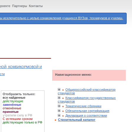
проекте
Партнеры
Контакты
 исключительно с целью ознакомления учащихся ВУЗов, техникумов и училищ.
ЯНОЙ, КОМБИКОРМОВОЙ И
сти
Навигационное меню:
Общероссийский классификатор
стандартов
Отобразить только:
все найденные
Классификатор государственных
действующие
стандартов
заменённые
Тематические сборники
отменённые
Обязательная сертификация
принятые
утратили силу в РФ
Декларация о соответствии
С истекшим сроком
Строительный каталог
действующие только в РФ