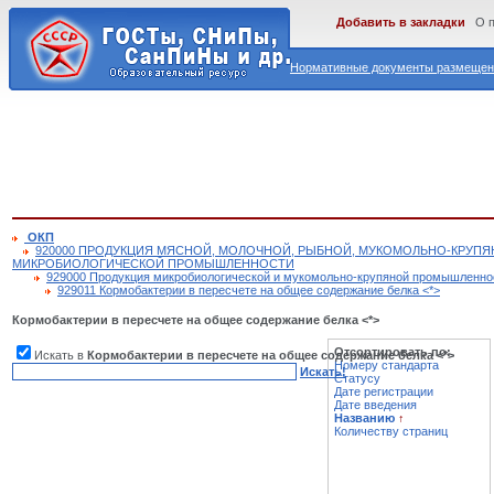
Добавить в закладки
О 
Нормативные документы размещены
ОКП
920000 ПРОДУКЦИЯ МЯСНОЙ, МОЛОЧНОЙ, РЫБНОЙ, МУКОМОЛЬНО-КРУП
МИКРОБИОЛОГИЧЕСКОЙ ПРОМЫШЛЕННОСТИ
929000 Продукция микробиологической и мукомольно-крупяной промышленно
929011 Кормобактерии в пересчете на общее содержание белка <*>
Кормобактерии в пересчете на общее содержание белка <*>
Отсортировать по:
Искать в
Кормобактерии в пересчете на общее содержание белка <*>
Номеру стандарта
Искать!
Статусу
Дате регистрации
Дате введения
Названию
↑
Количеству страниц