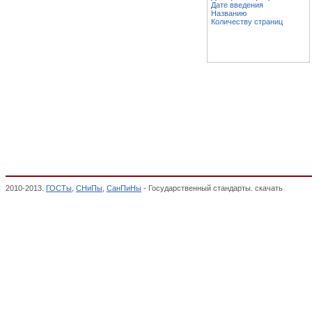
Дате введения
Названию
Количеству страниц
2010-2013.
ГОСТы
,
СНиПы
,
СанПиНы
- Государственный стандарты. скачать
Кормоба
крупяной промышленности, ПРОДУКЦИЯ МЯСНОЙ, МОЛОЧНОЙ, РЫБНОЙ, МУ