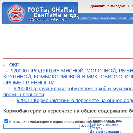
Добавить в закладки
О 
Нормативные документы размещены
ОКП
920000 ПРОДУКЦИЯ МЯСНОЙ, МОЛОЧНОЙ, РЫБ
КРУПЯНОЙ, КОМБИКОРМОВОЙ И МИКРОБИОЛОГИЧ
ПРОМЫШЛЕННОСТИ
929000 Продукция микробиологической и мукомол
промышленности
929011 Кормобактерии в пересчете на общее сод
Кормобактерии в пересчете на общее содержание б
Отсортировать по:
Искать в
Кормобактерии в пересчете на общее содержание белка <*>
Номеру стандарта
Искать!
Статусу
Дате регистрации
↓