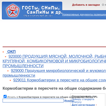
Добавить в закладки
О 
Нормативные документы размещены
ОКП
920000 ПРОДУКЦИЯ МЯСНОЙ, МОЛОЧНОЙ, РЫБ
КРУПЯНОЙ, КОМБИКОРМОВОЙ И МИКРОБИОЛОГИЧ
ПРОМЫШЛЕННОСТИ
929000 Продукция микробиологической и мукомол
промышленности
929011 Кормобактерии в пересчете на общее сод
Кормобактерии в пересчете на общее содержание б
Отсортировать по:
Искать в
Кормобактерии в пересчете на общее содержание белка <*>
Номеру стандарта
Искать!
Статусу
Дате регистрации
↑