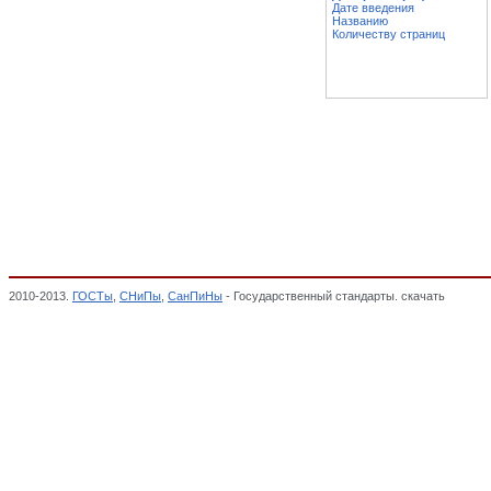
Дате введения
Названию
Количеству страниц
2010-2013.
ГОСТы
,
СНиПы
,
СанПиНы
- Государственный стандарты. скачать
Кормоба
крупяной промышленности, ПРОДУКЦИЯ МЯСНОЙ, МОЛОЧНОЙ, РЫБНОЙ, МУ