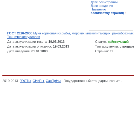
Дате регистрации
Дате введения
Названию
Количеству страниц
↑
ГОСТ 2116-2000
Мука кормовая из рыбы, морских млекопитающих, ракообразных
Технические условия
Дата актуализации текста:
19.03.2013
Статус:
действующий
Дата актуализации описания:
19.03.2013
Тип документа:
стандар
Дата введения:
01.01.2003
Страниц: 11
2010-2013.
ГОСТы
,
СНиПы
,
СанПиНы
- Государственный стандарты. скачать
Мука ко
МЯСНОЙ, МОЛОЧНОЙ, РЫБНОЙ, МУКОМОЛЬНО-КРУПЯНОЙ, КОМБИКОРМОВОЙ