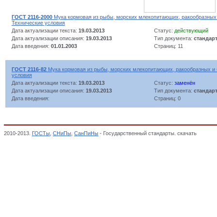
ГОСТ 2116-2000
Мука кормовая из рыбы, морских млекопитающих, ракообразных
Технические условия
Дата актуализации текста:
19.03.2013
Статус:
действующий
Дата актуализации описания:
19.03.2013
Тип документа:
стандар
Дата введения:
01.01.2003
Страниц: 11
ГОСТ 2116-82
Мука кормовая из рыбы, морских млекопитающих, ракообразных и 
условия
Дата актуализации текста:
19.03.2013
Статус:
заменён
Дата актуализации описания:
19.03.2013
Тип документа:
стандар
Дата введения:
Страниц: 0
2010-2013.
ГОСТы
,
СНиПы
,
СанПиНы
- Государственный стандарты. скачать
Мука к
КОМБИКОРМОВОЙ И МИКРОБИОЛОГИЧЕСКОЙ ПРОМЫШЛЕННОСТИ, ОКП,