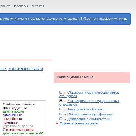
проекте
Партнеры
Контакты
 исключительно с целью ознакомления учащихся ВУЗов, техникумов и училищ.
ЯНОЙ, КОМБИКОРМОВОЙ И
Навигационное меню:
Общероссийский классификатор
стандартов
Классификатор государственных
Отобразить только:
стандартов
все найденные
Тематические сборники
действующие
Обязательная сертификация
заменённые
отменённые
Декларация о соответствии
принятые
Строительный каталог
утратили силу в РФ
С истекшим сроком
действующие только в РФ