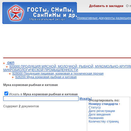
Добавить в закладки
О 
Нормативные документы размещены
ОКП
920000 ПРОДУКЦИЯ МЯСНОЙ, МОЛОЧНОЙ, РЫБНОЙ, МУКОМОЛЬНО-КРУП
МИКРОБИОЛОГИЧЕСКОЙ ПРОМЫШЛЕННОСТИ
928000 Продукция пищевая, кормовая и техническая прочая
928200 Мука кормовая рыбная и китовая
Мука кормовая рыбная и китовая
Искать в
Мука кормовая рыбная и китовая
Искать!
Отсортировать по:
Номеру стандарта
↑
Содержит
2
документов
Статусу
Дате регистрации
Дате введения
Названию
Количеству страниц