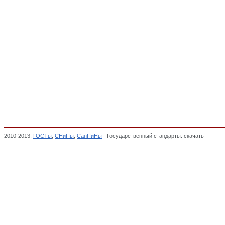
2010-2013.
ГОСТы
,
СНиПы
,
СанПиНы
- Государственный стандарты. скачать
Обувь ю