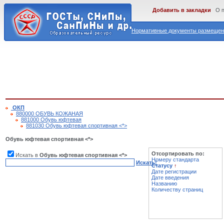
Добавить в закладки
О 
Нормативные документы размещены
ОКП
880000 ОБУВЬ КОЖАНАЯ
881000 Обувь юфтевая
881030 Обувь юфтевая спортивная <*>
Обувь юфтевая спортивная <*>
Отсортировать по:
Искать в
Обувь юфтевая спортивная <*>
Номеру стандарта
Искать!
Статусу
↑
Дате регистрации
Дате введения
Названию
Количеству страниц