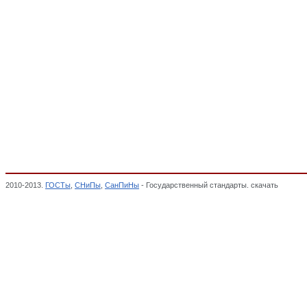
2010-2013.
ГОСТы
,
СНиПы
,
СанПиНы
- Государственный стандарты. скачать
Обувь ю