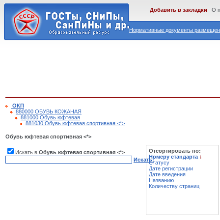
Добавить в закладки
О 
Нормативные документы размещены
ОКП
880000 ОБУВЬ КОЖАНАЯ
881000 Обувь юфтевая
881030 Обувь юфтевая спортивная <*>
Обувь юфтевая спортивная <*>
Отсортировать по:
Искать в
Обувь юфтевая спортивная <*>
Номеру стандарта
↓
Искать!
Статусу
Дате регистрации
Дате введения
Названию
Количеству страниц