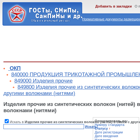
Добавить в закладки
О 
Нормативные документы размещены
ОКП
840000 ПРОДУКЦИЯ ТРИКОТАЖНОЙ ПРОМЫШЛЕ
849000 Изделия прочие
849800 Изделия прочие из синтетических волокон
другими волокнами (нитями)
Изделия прочие из синтетических волокон (нитей) 
волокнами (нитями)
Отсортировать по:
Искать в
Изделия прочие из синтетических волокон (нитей) в смеси с дру
Номеру стандарта
Искать!
Статусу
↑
Дате регистрации
Дате введения
Названию