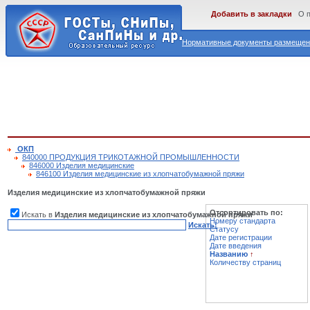
Добавить в закладки
О 
Нормативные документы размещены
ОКП
840000 ПРОДУКЦИЯ ТРИКОТАЖНОЙ ПРОМЫШЛЕННОСТИ
846000 Изделия медицинские
846100 Изделия медицинские из хлопчатобумажной пряжи
Изделия медицинские из хлопчатобумажной пряжи
Отсортировать по:
Искать в
Изделия медицинские из хлопчатобумажной пряжи
Номеру стандарта
Искать!
Статусу
Дате регистрации
Дате введения
Названию
↑
Количеству страниц