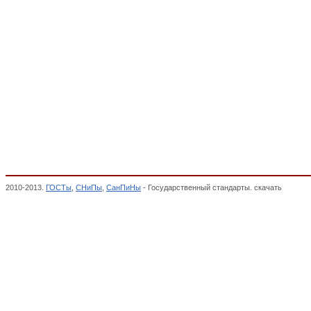
2010-2013.
ГОСТы
,
СНиПы
,
СанПиНы
- Государственный стандарты. скачать
Издели
ПРОМЫШЛЕННОСТИ, ОКП,