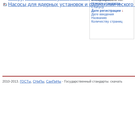
Насосы для ядерных установок и радиохимического
Номеру стандарта
Статусу
Дате регистрации
↓
Дате введения
Названию
Количеству страниц
2010-2013.
ГОСТы
,
СНиПы
,
СанПиНы
- Государственный стандарты. скачать
Реактор