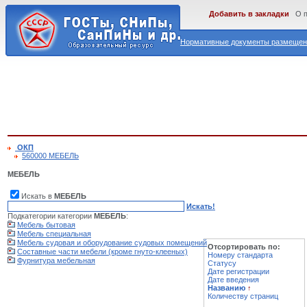
Добавить в закладки
О 
Нормативные документы размещены
ОКП
560000 МЕБЕЛЬ
МЕБЕЛЬ
Искать в
МЕБЕЛЬ
Искать!
Подкатегории категории
МЕБЕЛЬ
:
Мебель бытовая
Мебель специальная
Мебель судовая и оборудование судовых помещений
Отсортировать по:
Составные части мебели (кроме гнуто-клееных)
Номеру стандарта
Фурнитура мебельная
Статусу
Дате регистрации
Дате введения
Названию
↑
Количеству страниц