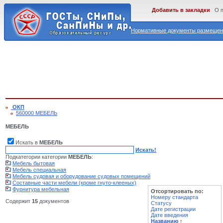
Добавить в закладки
О 
Нормативные документы размещены
ОКП
560000 МЕБЕЛЬ
МЕБЕЛЬ
Искать в
МЕБЕЛЬ
Искать!
Подкатегории категории
МЕБЕЛЬ
:
Мебель бытовая
Мебель специальная
Мебель судовая и оборудование судовых помещений
Составные части мебели (кроме гнуто-клееных)
Фурнитура мебельная
Отсортировать по:
Номеру стандарта
Содержит
15
документов
Статусу
Дате регистрации
Дате введения
Названию
↑