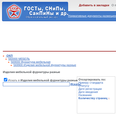
Добавить в закладки
О 
Нормативные документы размещены
ОКП
560000 МЕБЕЛЬ
569000 Фурнитура мебельная
569900 Изделия мебельной фурнитуры разные
Изделия мебельной фурнитуры разные
Отсортировать по:
Искать в
Изделия мебельной фурнитуры разные
Номеру стандарта
Искать!
Статусу
Дате регистрации
Дате введения
Названию
Количеству страниц
↓