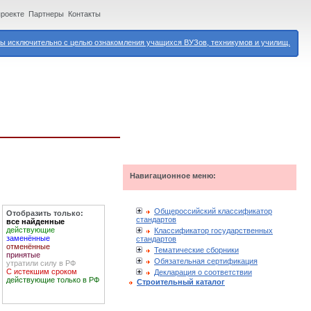
проекте
Партнеры
Контакты
 исключительно с целью ознакомления учащихся ВУЗов, техникумов и училищ.
Навигационное меню:
Общероссийский классификатор
Отобразить только:
стандартов
все найденные
действующие
Классификатор государственных
заменённые
стандартов
отменённые
Тематические сборники
принятые
Обязательная сертификация
утратили силу в РФ
С истекшим сроком
Декларация о соответствии
действующие только в РФ
Строительный каталог